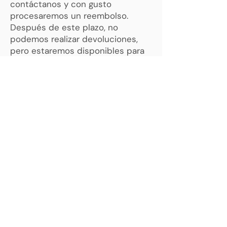
contáctanos y con gusto
procesaremos un reembolso.
Después de este plazo, no
podemos realizar devoluciones,
pero estaremos disponibles para
ayudarte con cualquier
inconveniente técnico.
Retiros de meditación y otros a fin:
Se pueden solicitar reembolsos
hasta 60 días antes del evento.
Pasado este período, los pagos no
son reembolsables, pero se
pueden transferir a otra persona.
Si tienes dudas o necesitas más
información, contáctanos a
stefania@themindfullab.cl
RETIROS