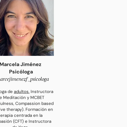
Marcela Jiménez
Psicóloga
rcejimenezf_psicologa
loga de
adultos.
I
nstructora
e Meditación
y MCBET
fulness, Compassion based
ive therapy). Formación en
terapia centrada en la
asión (CFT) e Instructora