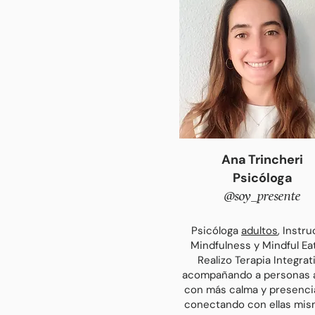
Ana Trincheri
Psicóloga
@soy_
presente
Psicóloga
adultos
, Instru
Mindfulness
y Min
dful Ea
Realizo Terapia Integrat
acompañando a pe
rsonas a
con más calma y presencia
conectando con ellas mis