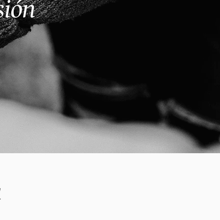
sión
a