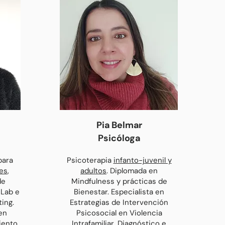
Pia Belmar
Psicólo
ga
para
Psicoterapia
infanto-juvenil y
es
,
adultos
. Diplomada en
de
Mindfulness y prácticas de
 Lab e
Bienestar. Especialista en
ting.
Estrategias de Intervención
en
Psicosoc
ial en Violencia
ento,
Intrafamiliar, Diagnóstico e