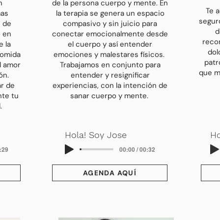
n
de la persona cuerpo y mente. En
Te 
mas
la terapia se genera un espacio
seguro
) de
compasivo y sin juicio para
d
o en
conectar emocionalmente desde
recon
 la
el cuerpo y así entender
dol
comida
emociones y malestares físicos.
patr
l amor
Trabajamos en conjunto para
que me
ón.
entender y resignificar
r de
experiencias, con la intención de
nte tu
sanar cuerpo y mente.
.
Hola! Soy Jose
Ho
0:29
00:00 / 00:32
AGENDA AQUÍ