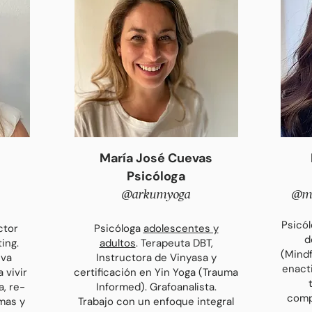
María José Cuevas
Psicóloga
@arkumyoga
@ma
Psicó
ctor
Psicóloga
adolescentes y
d
ting.
adultos
. Terapeuta DBT,
(Mind
iva
Instructora de Vinyasa y
enact
 vivir
certificación en Yin Yoga (Trauma
, re-
Informed). Grafoanalista.
comp
mas y
Trabajo con un enfoque integral