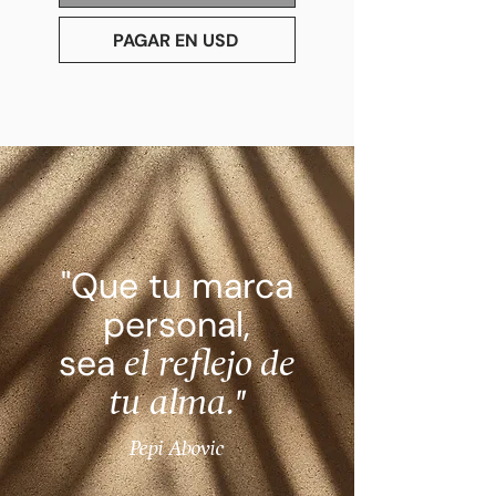
PAGAR EN USD
"Que tu marca
personal,
sea
el reflejo de
tu alma."
Pepi Abovic